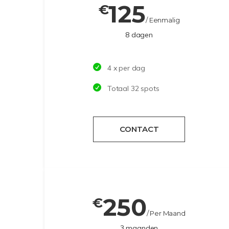
125
€
/ Eenmalig
8 dagen
4 x per dag
Totaal 32 spots
CONTACT
250
€
/ Per Maand
3 maanden