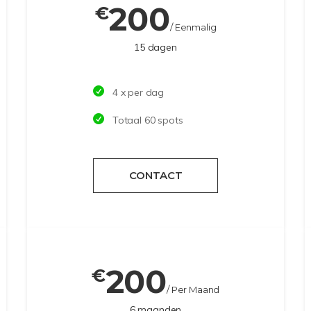
200
€
/ Eenmalig
15 dagen
4 x per dag
Totaal 60 spots
CONTACT
200
€
/ Per Maand
6 maanden