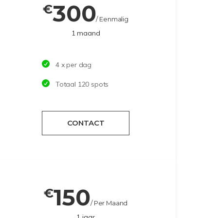
300
€
/ Eenmalig
1 maand
4 x per dag
Totaal 120 spots
CONTACT
150
€
/ Per Maand
1 jaar